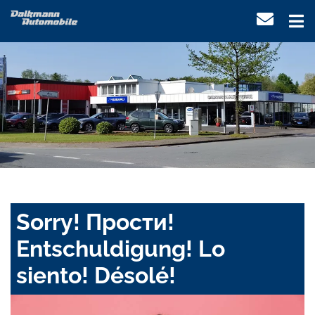
Sorry! Прости!
Entschuldigung! Lo
siento! Désolé!