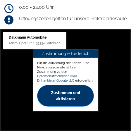
0.00 - 24.00 Uhr
Öffnungszeiten gelten für unsere Elektroladesäule
Dalkmann Automobile
Adam-Opel-Str. 1, 33334 Gütersloh
Zustimmung erforderlich
Für die Aktivierung der Karten- und
Navigationsdienste ist Ihre
Zustimmung zu den
Datenschutzrichtlinien vom
Drittanbieter Google LLC
erforderlich.
Zustimmen und
aktivieren