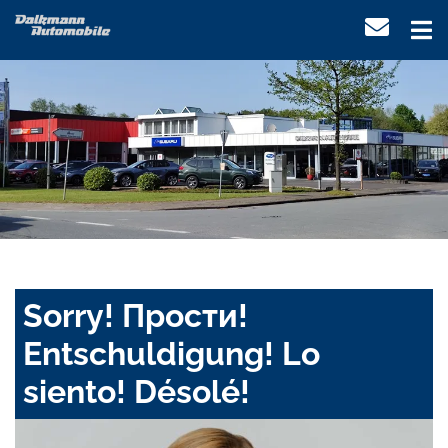
Sorry! Прости!
Entschuldigung! Lo
siento! Désolé!