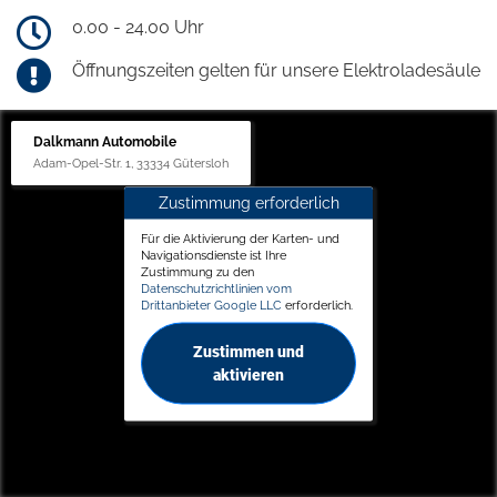
0.00 - 24.00 Uhr
Öffnungszeiten gelten für unsere Elektroladesäule
Dalkmann Automobile
Adam-Opel-Str. 1, 33334 Gütersloh
Zustimmung erforderlich
Für die Aktivierung der Karten- und
Navigationsdienste ist Ihre
Zustimmung zu den
Datenschutzrichtlinien vom
Drittanbieter Google LLC
erforderlich.
Zustimmen und
aktivieren