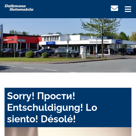
Sorry! Прости!
Entschuldigung! Lo
siento! Désolé!