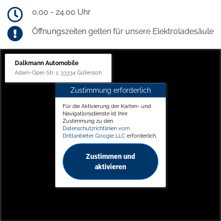
0.00 - 24.00 Uhr
Öffnungszeiten gelten für unsere Elektroladesäule
Dalkmann Automobile
Adam-Opel-Str. 1, 33334 Gütersloh
Zustimmung erforderlich
Für die Aktivierung der Karten- und
Navigationsdienste ist Ihre
Zustimmung zu den
Datenschutzrichtlinien vom
Drittanbieter Google LLC
erforderlich.
Zustimmen und
aktivieren