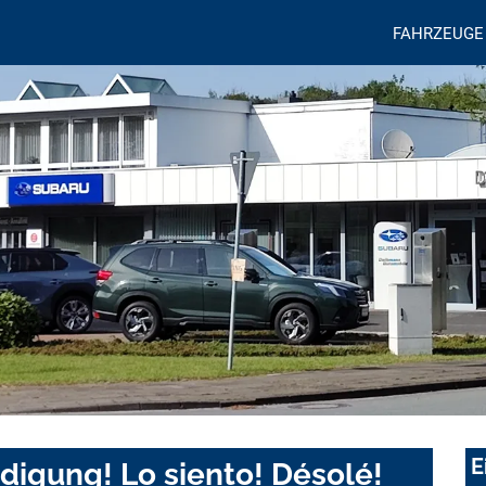
FAHRZEUGE
E
digung! Lo siento! Désolé!