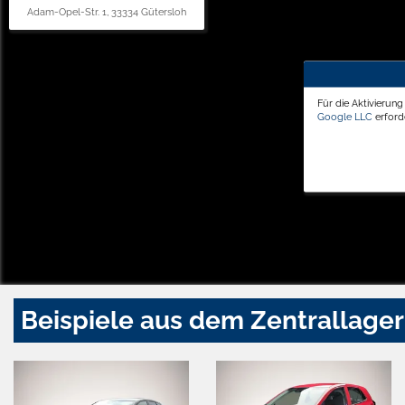
Adam-Opel-Str. 1, 33334 Gütersloh
Für die Aktivierun
Google LLC
erforde
Beispiele aus dem Zentrallager