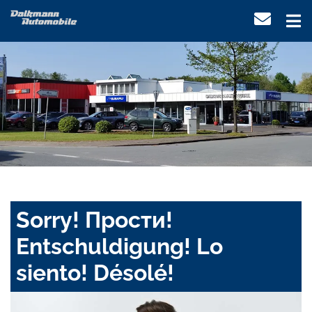
Sorry! Прости!
Entschuldigung! Lo
siento! Désolé!