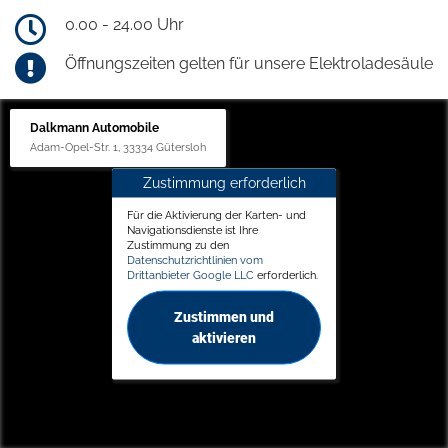
0.00 - 24.00 Uhr
Öffnungszeiten gelten für unsere Elektroladesäule
Dalkmann Automobile
Adam-Opel-Str. 1, 33334 Gütersloh
Zustimmung erforderlich
Für die Aktivierung der Karten- und
Navigationsdienste ist Ihre
Zustimmung zu den
Datenschutzrichtlinien vom
Drittanbieter Google LLC
erforderlich.
Zustimmen und
aktivieren