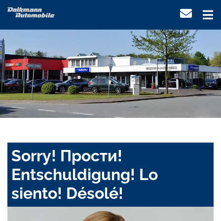
Sorry! Прости!
Entschuldigung! Lo
siento! Désolé!