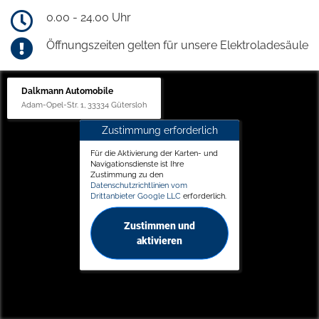
0.00 - 24.00 Uhr
Öffnungszeiten gelten für unsere Elektroladesäule
Dalkmann Automobile
Adam-Opel-Str. 1, 33334 Gütersloh
Zustimmung erforderlich
Für die Aktivierung der Karten- und
Navigationsdienste ist Ihre
Zustimmung zu den
Datenschutzrichtlinien vom
Drittanbieter Google LLC
erforderlich.
Zustimmen und
aktivieren