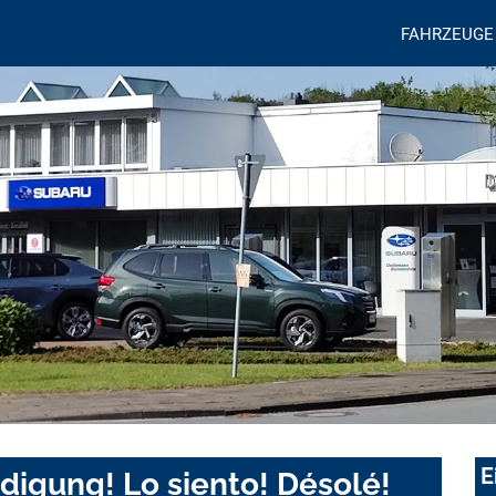
FAHRZEUGE
E
digung! Lo siento! Désolé!