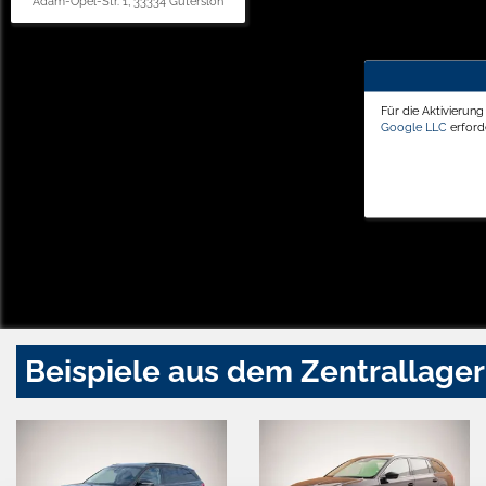
Adam-Opel-Str. 1, 33334 Gütersloh
Für die Aktivierun
Google LLC
erforde
Beispiele aus dem Zentrallager