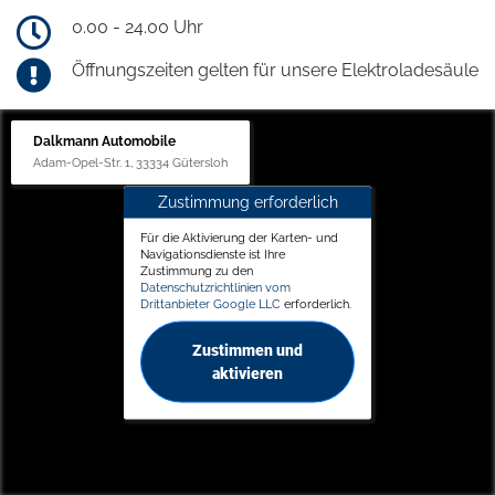
0.00 - 24.00 Uhr
Öffnungszeiten gelten für unsere Elektroladesäule
Dalkmann Automobile
Adam-Opel-Str. 1, 33334 Gütersloh
Zustimmung erforderlich
Für die Aktivierung der Karten- und
Navigationsdienste ist Ihre
Zustimmung zu den
Datenschutzrichtlinien vom
Drittanbieter Google LLC
erforderlich.
Zustimmen und
aktivieren