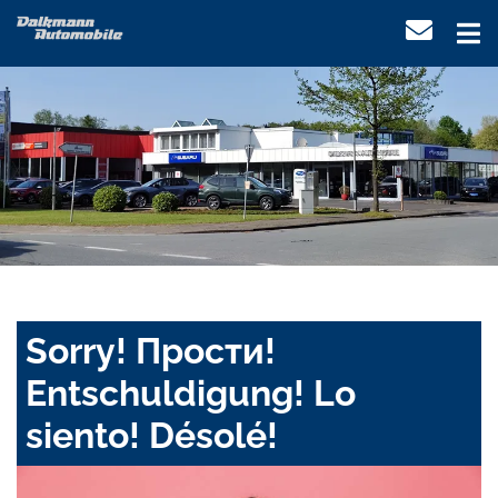
Sorry! Прости!
Entschuldigung! Lo
siento! Désolé!