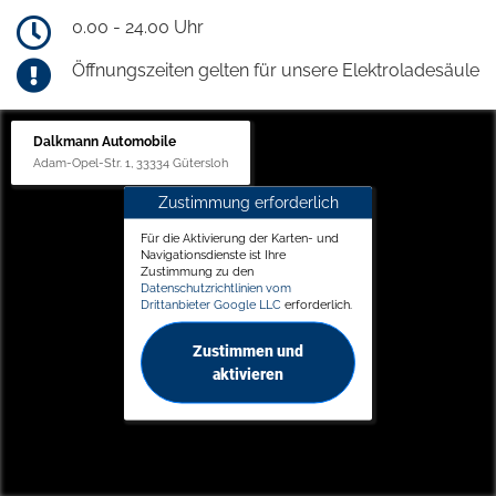
0.00 - 24.00 Uhr
Öffnungszeiten gelten für unsere Elektroladesäule
Dalkmann Automobile
Adam-Opel-Str. 1, 33334 Gütersloh
Zustimmung erforderlich
Für die Aktivierung der Karten- und
Navigationsdienste ist Ihre
Zustimmung zu den
Datenschutzrichtlinien vom
Drittanbieter Google LLC
erforderlich.
Zustimmen und
aktivieren