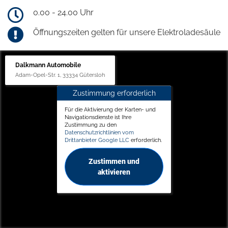
0.00 - 24.00 Uhr
Öffnungszeiten gelten für unsere Elektroladesäule
Dalkmann Automobile
Adam-Opel-Str. 1, 33334 Gütersloh
Zustimmung erforderlich
Für die Aktivierung der Karten- und
Navigationsdienste ist Ihre
Zustimmung zu den
Datenschutzrichtlinien vom
Drittanbieter Google LLC
erforderlich.
Zustimmen und
aktivieren