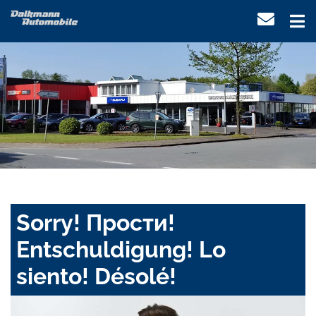
Sorry! Прости!
Entschuldigung! Lo
siento! Désolé!