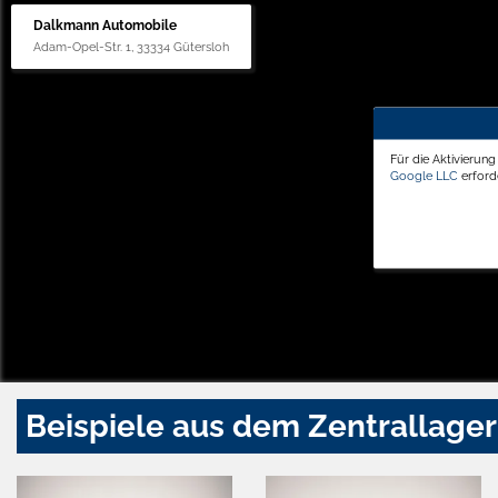
Dalkmann Automobile
Adam-Opel-Str. 1, 33334 Gütersloh
Für die Aktivierun
Google LLC
erforde
Beispiele aus dem Zentrallager