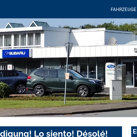
FAHRZEUGE
E
digung! Lo siento! Désolé!