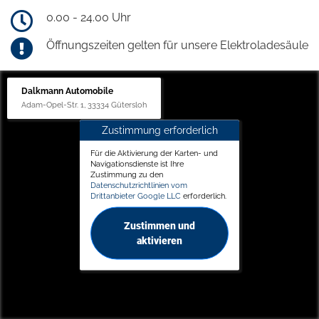
0.00 - 24.00 Uhr
Öffnungszeiten gelten für unsere Elektroladesäule
Dalkmann Automobile
Adam-Opel-Str. 1, 33334 Gütersloh
Zustimmung erforderlich
Für die Aktivierung der Karten- und
Navigationsdienste ist Ihre
Zustimmung zu den
Datenschutzrichtlinien vom
Drittanbieter Google LLC
erforderlich.
Zustimmen und
aktivieren