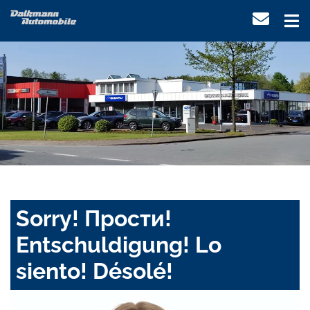
Sorry! Прости!
Entschuldigung! Lo
siento! Désolé!