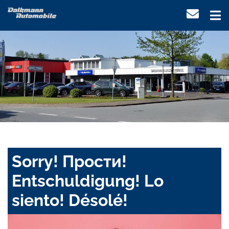
Sorry! Прости!
Entschuldigung! Lo
siento! Désolé!