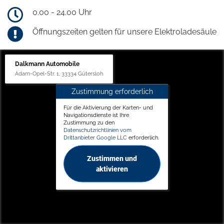
0.00 - 24.00 Uhr
Öffnungszeiten gelten für unsere Elektroladesäule
Dalkmann Automobile
Adam-Opel-Str. 1, 33334 Gütersloh
Zustimmung erforderlich
Für die Aktivierung der Karten- und
Navigationsdienste ist Ihre
Zustimmung zu den
Datenschutzrichtlinien vom
Drittanbieter Google LLC
erforderlich.
Zustimmen und
aktivieren