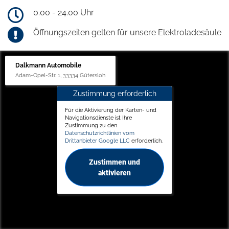
0.00 - 24.00 Uhr
Öffnungszeiten gelten für unsere Elektroladesäule
Dalkmann Automobile
Adam-Opel-Str. 1, 33334 Gütersloh
Zustimmung erforderlich
Für die Aktivierung der Karten- und
Navigationsdienste ist Ihre
Zustimmung zu den
Datenschutzrichtlinien vom
Drittanbieter Google LLC
erforderlich.
Zustimmen und
aktivieren