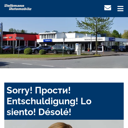
Sorry! Прости!
Entschuldigung! Lo
siento! Désolé!