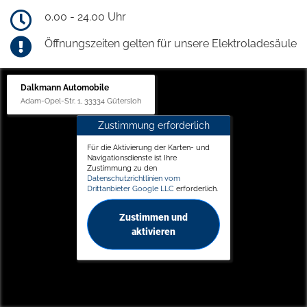
0.00 - 24.00 Uhr
Öffnungszeiten gelten für unsere Elektroladesäule
Dalkmann Automobile
Adam-Opel-Str. 1, 33334 Gütersloh
Zustimmung erforderlich
Für die Aktivierung der Karten- und
Navigationsdienste ist Ihre
Zustimmung zu den
Datenschutzrichtlinien vom
Drittanbieter Google LLC
erforderlich.
Zustimmen und
aktivieren