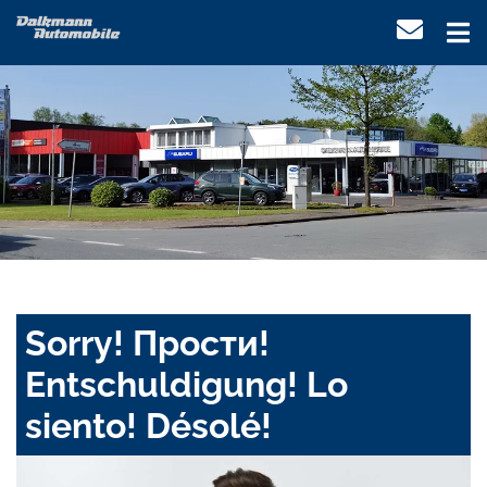
Sorry! Прости!
Entschuldigung! Lo
siento! Désolé!