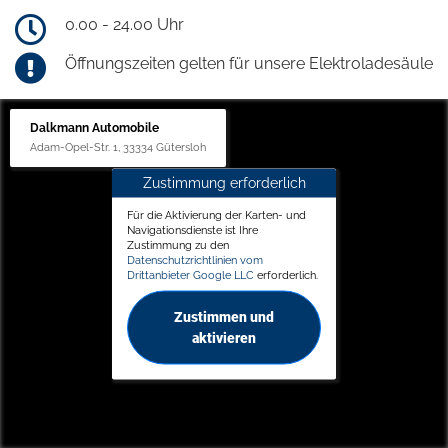
0.00 - 24.00 Uhr
Öffnungszeiten gelten für unsere Elektroladesäule
Dalkmann Automobile
Adam-Opel-Str. 1, 33334 Gütersloh
Zustimmung erforderlich
Für die Aktivierung der Karten- und
Navigationsdienste ist Ihre
Zustimmung zu den
Datenschutzrichtlinien vom
Drittanbieter Google LLC
erforderlich.
Zustimmen und
aktivieren