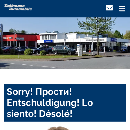
Sorry! Прости!
Entschuldigung! Lo
siento! Désolé!