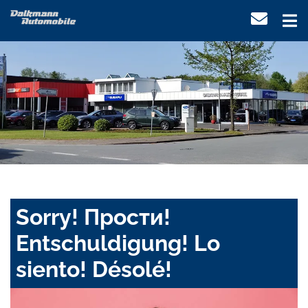
Sorry! Прости!
Entschuldigung! Lo
siento! Désolé!