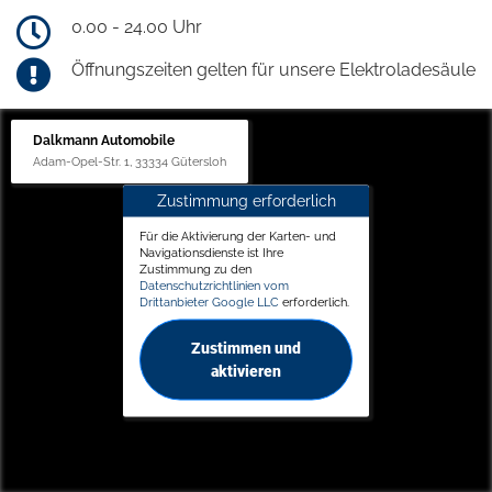
0.00 - 24.00 Uhr
Öffnungszeiten gelten für unsere Elektroladesäule
Dalkmann Automobile
Adam-Opel-Str. 1, 33334 Gütersloh
Zustimmung erforderlich
Für die Aktivierung der Karten- und
Navigationsdienste ist Ihre
Zustimmung zu den
Datenschutzrichtlinien vom
Drittanbieter Google LLC
erforderlich.
Zustimmen und
aktivieren