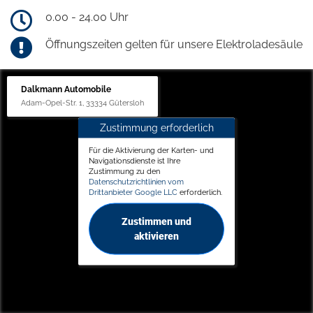
0.00 - 24.00 Uhr
Öffnungszeiten gelten für unsere Elektroladesäule
Dalkmann Automobile
Adam-Opel-Str. 1, 33334 Gütersloh
Zustimmung erforderlich
Für die Aktivierung der Karten- und
Navigationsdienste ist Ihre
Zustimmung zu den
Datenschutzrichtlinien vom
Drittanbieter Google LLC
erforderlich.
Zustimmen und
aktivieren