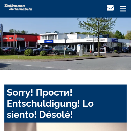
Sorry! Прости!
Entschuldigung! Lo
siento! Désolé!