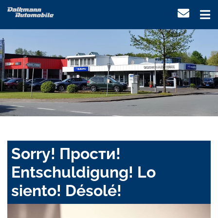
Sorry! Прости!
Entschuldigung! Lo
siento! Désolé!