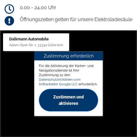
0.00 - 24.00 Uhr
Öffnungszeiten gelten für unsere Elektroladesäule
Dalkmann Automobile
Adam-Opel-Str. 1, 33334 Gütersloh
Zustimmung erforderlich
Für die Aktivierung der Karten- und
Navigationsdienste ist Ihre
Zustimmung zu den
Datenschutzrichtlinien vom
Drittanbieter Google LLC
erforderlich.
Zustimmen und
aktivieren