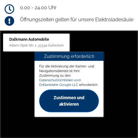
0.00 - 24.00 Uhr
Öffnungszeiten gelten für unsere Elektroladesäule
Dalkmann Automobile
Adam-Opel-Str. 1, 33334 Gütersloh
Zustimmung erforderlich
Für die Aktivierung der Karten- und
Navigationsdienste ist Ihre
Zustimmung zu den
Datenschutzrichtlinien vom
Drittanbieter Google LLC
erforderlich.
Zustimmen und
aktivieren