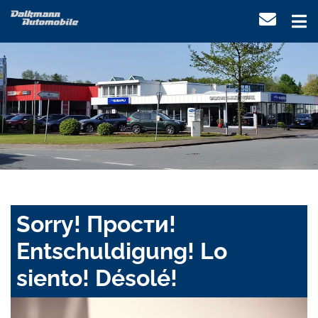
Sorry! Прости!
Entschuldigung! Lo
siento! Désolé!