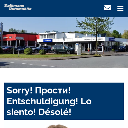
Sorry! Прости!
Entschuldigung! Lo
siento! Désolé!