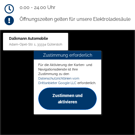
0.00 - 24.00 Uhr
Öffnungszeiten gelten für unsere Elektroladesäule
Dalkmann Automobile
Adam-Opel-Str. 1, 33334 Gütersloh
Zustimmung erforderlich
Für die Aktivierung der Karten- und
Navigationsdienste ist Ihre
Zustimmung zu den
Datenschutzrichtlinien vom
Drittanbieter Google LLC
erforderlich.
Zustimmen und
aktivieren