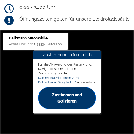
0.00 - 24.00 Uhr
Öffnungszeiten gelten für unsere Elektroladesäule
Dalkmann Automobile
Adam-Opel-Str. 1, 33334 Gütersloh
Zustimmung erforderlich
Für die Aktivierung der Karten- und
Navigationsdienste ist Ihre
Zustimmung zu den
Datenschutzrichtlinien vom
Drittanbieter Google LLC
erforderlich.
Zustimmen und
aktivieren