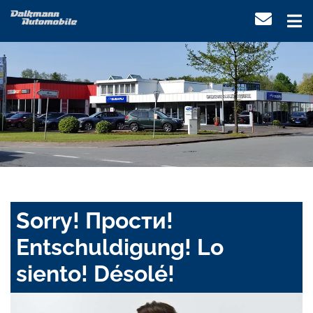
Sorry! Прости!
Entschuldigung! Lo
siento! Désolé!