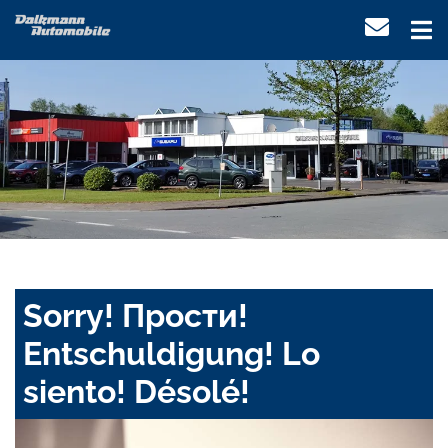
Sorry! Прости!
Entschuldigung! Lo
siento! Désolé!