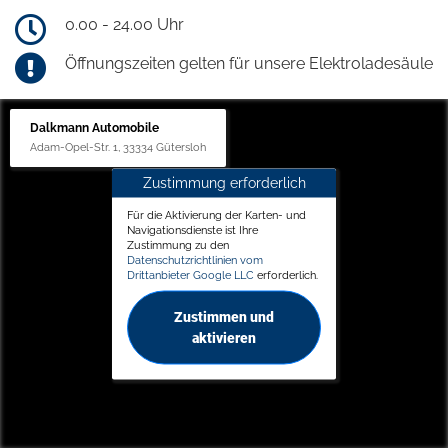
0.00 - 24.00 Uhr
Öffnungszeiten gelten für unsere Elektroladesäule
Dalkmann Automobile
Adam-Opel-Str. 1, 33334 Gütersloh
Zustimmung erforderlich
Für die Aktivierung der Karten- und
Navigationsdienste ist Ihre
Zustimmung zu den
Datenschutzrichtlinien vom
Drittanbieter Google LLC
erforderlich.
Zustimmen und
aktivieren