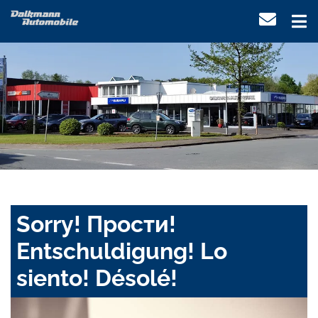
Sorry! Прости!
Entschuldigung! Lo
siento! Désolé!