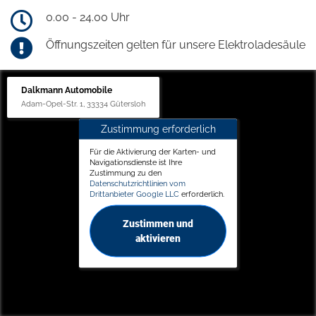
0.00 - 24.00 Uhr
Öffnungszeiten gelten für unsere Elektroladesäule
Dalkmann Automobile
Adam-Opel-Str. 1, 33334 Gütersloh
Zustimmung erforderlich
Für die Aktivierung der Karten- und
Navigationsdienste ist Ihre
Zustimmung zu den
Datenschutzrichtlinien vom
Drittanbieter Google LLC
erforderlich.
Zustimmen und
aktivieren