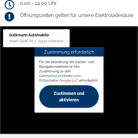
0.00 - 24.00 Uhr
Öffnungszeiten gelten für unsere Elektroladesäule
Dalkmann Automobile
Adam-Opel-Str. 1, 33334 Gütersloh
Zustimmung erforderlich
Für die Aktivierung der Karten- und
Navigationsdienste ist Ihre
Zustimmung zu den
Datenschutzrichtlinien vom
Drittanbieter Google LLC
erforderlich.
Zustimmen und
aktivieren