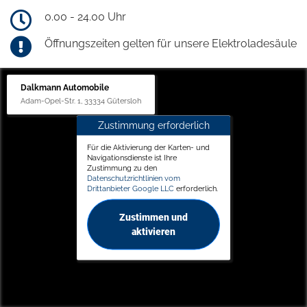
0.00 - 24.00 Uhr
Öffnungszeiten gelten für unsere Elektroladesäule
Dalkmann Automobile
Adam-Opel-Str. 1, 33334 Gütersloh
Zustimmung erforderlich
Für die Aktivierung der Karten- und
Navigationsdienste ist Ihre
Zustimmung zu den
Datenschutzrichtlinien vom
Drittanbieter Google LLC
erforderlich.
Zustimmen und
aktivieren