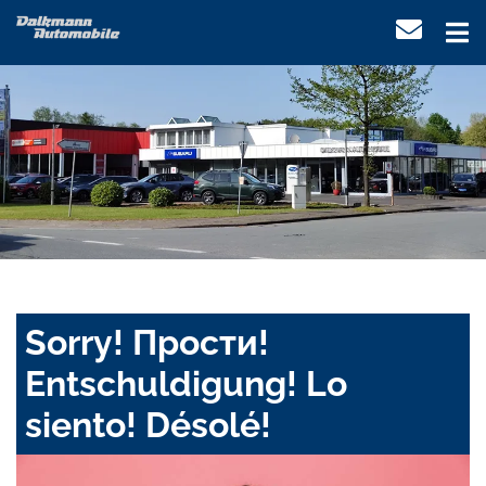
Sorry! Прости!
Entschuldigung! Lo
siento! Désolé!