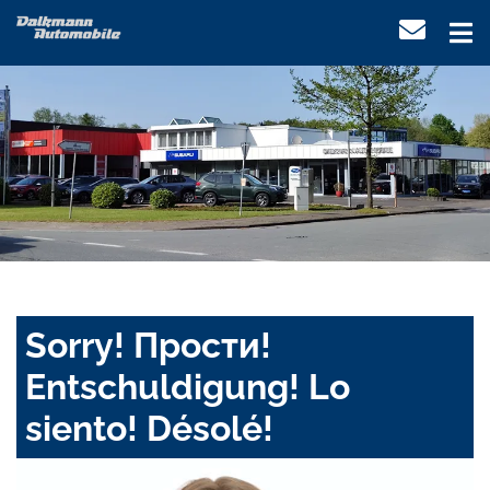
Sorry! Прости!
Entschuldigung! Lo
siento! Désolé!