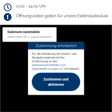
0.00 - 24.00 Uhr
Öffnungszeiten gelten für unsere Elektroladesäule
Dalkmann Automobile
Adam-Opel-Str. 1, 33334 Gütersloh
Zustimmung erforderlich
Für die Aktivierung der Karten- und
Navigationsdienste ist Ihre
Zustimmung zu den
Datenschutzrichtlinien vom
Drittanbieter Google LLC
erforderlich.
Zustimmen und
aktivieren