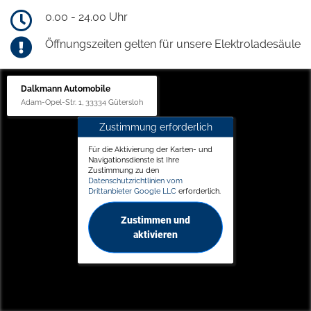
0.00 - 24.00 Uhr
Öffnungszeiten gelten für unsere Elektroladesäule
Dalkmann Automobile
Adam-Opel-Str. 1, 33334 Gütersloh
Zustimmung erforderlich
Für die Aktivierung der Karten- und
Navigationsdienste ist Ihre
Zustimmung zu den
Datenschutzrichtlinien vom
Drittanbieter Google LLC
erforderlich.
Zustimmen und
aktivieren