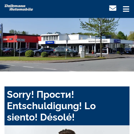
Sorry! Прости!
Entschuldigung! Lo
siento! Désolé!