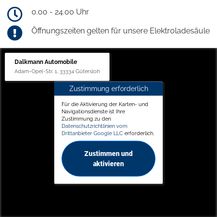
0.00 - 24.00 Uhr
Öffnungszeiten gelten für unsere Elektroladesäule
Dalkmann Automobile
Adam-Opel-Str. 1, 33334 Gütersloh
Zustimmung erforderlich
Für die Aktivierung der Karten- und
Navigationsdienste ist Ihre
Zustimmung zu den
Datenschutzrichtlinien vom
Drittanbieter Google LLC
erforderlich.
Zustimmen und
aktivieren