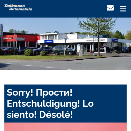
Sorry! Прости!
Entschuldigung! Lo
siento! Désolé!