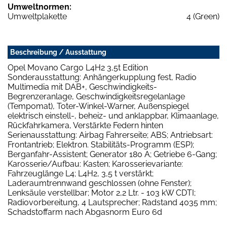
Umweltnormen:
Umweltplakette
4 (Green)
Beschreibung / Ausstattung
Opel Movano Cargo L4H2 3,5t Edition
Sonderausstattung: Anhängerkupplung fest, Radio
Multimedia mit DAB+, Geschwindigkeits-
Begrenzeranlage, Geschwindigkeitsregelanlage
(Tempomat), Toter-Winkel-Warner, Außenspiegel
elektrisch einstell-, beheiz- und anklappbar, Klimaanlage,
Rückfahrkamera, Verstärkte Federn hinten
Serienausstattung: Airbag Fahrerseite; ABS; Antriebsart:
Frontantrieb; Elektron. Stabilitäts-Programm (ESP);
Berganfahr-Assistent; Generator 180 A; Getriebe 6-Gang;
Karosserie/Aufbau: Kasten; Karosserievariante:
Fahrzeuglänge L4; L4H2, 3,5 t verstärkt;
Laderaumtrennwand geschlossen (ohne Fenster);
Lenksäule verstellbar; Motor 2,2 Ltr. - 103 kW CDTI;
Radiovorbereitung, 4 Lautsprecher; Radstand 4035 mm;
Schadstoffarm nach Abgasnorm Euro 6d