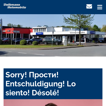
Sorry! Прости!
Entschuldigung! Lo
siento! Désolé!