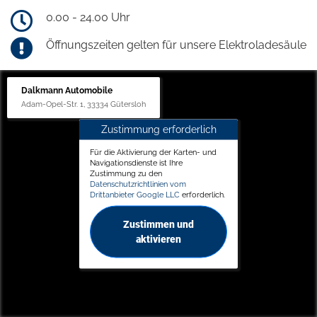
0.00 - 24.00 Uhr
Öffnungszeiten gelten für unsere Elektroladesäule
Dalkmann Automobile
Adam-Opel-Str. 1, 33334 Gütersloh
Zustimmung erforderlich
Für die Aktivierung der Karten- und
Navigationsdienste ist Ihre
Zustimmung zu den
Datenschutzrichtlinien vom
Drittanbieter Google LLC
erforderlich.
Zustimmen und
aktivieren