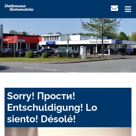
Sorry! Прости!
Entschuldigung! Lo
siento! Désolé!