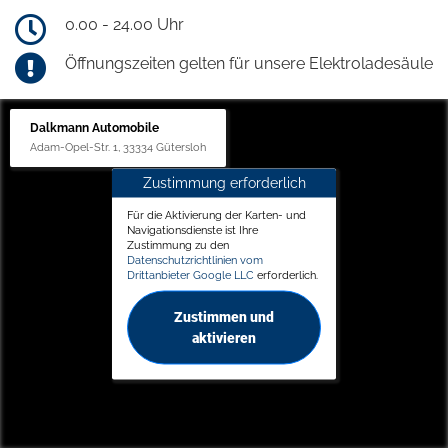
0.00 - 24.00 Uhr
Öffnungszeiten gelten für unsere Elektroladesäule
Dalkmann Automobile
Adam-Opel-Str. 1, 33334 Gütersloh
Zustimmung erforderlich
Für die Aktivierung der Karten- und
Navigationsdienste ist Ihre
Zustimmung zu den
Datenschutzrichtlinien vom
Drittanbieter Google LLC
erforderlich.
Zustimmen und
aktivieren