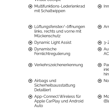
Multifunktions-Lederlenkrad
In
mit Schaltwippen
Lüftungsfenster/-öffnungen
Ar
links, rechts und vorne mit
Mückenschutz
Dynamic Light Assist
3-
Dynamische
Au
Fernlichtregulierung
AC
Verkehrszeichenerkennung
Par
ink
hin
Airbags und
No
Sicherheitsausstattung
Detailliert
App-Connect Wireless für
Mob
Apple CarPlay und Android
(B
Auto