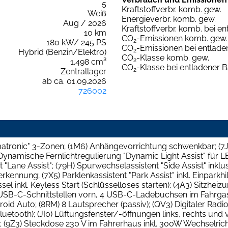
5
Kraftstoffverbr. komb. gew.
Weiß
Energieverbr. komb. gew.
Aug / 2026
Kraftstoffverbr. komb. bei en
10 km
CO
-Emissionen komb. gew.
2
180 kW/ 245 PS
CO
-Emissionen bei entladen
2
Hybrid (Benzin/Elektro)
CO
-Klasse komb. gew.
2
1.498 cm³
CO
-Klasse bei entladener B
2
Zentrallager
ab ca. 01.09.2026
726002
imatronic" 3-Zonen; (1M6) Anhängevorrichtung schwenkbar; (
5) Dynamische Fernlichtregulierung "Dynamic Light Assist" für
 "Lane Assist"; (79H) Spurwechselassistent "Side Assist" inklu
ennung; (7X5) Parklenkassistent "Park Assist" inkl. Einparkhi
el inkl. Keyless Start (Schlüsselloses starten); (4A3) Sitzheiz
2 USB-C-Schnittstellen vorn, 4 USB-C-Ladebuchsen im Fahrga
oid Auto; (8RM) 8 Lautsprecher (passiv); (QV3) Digitaler Ra
(Bluetooth); (JI0) Lüftungsfenster/-öffnungen links, rechts un
z; (9Z3) Steckdose 230 V im Fahrerhaus inkl. 300W Wechselrich