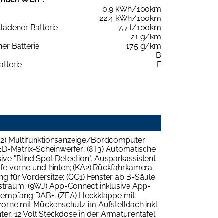
0,9 kWh/100km
22,4 kWh/100km
tladener Batterie
7,7 l/100km
21 g/km
er Batterie
175 g/km
B
atterie
F
7J2) Multifunktionsanzeige/Bordcomputer
 LED-Matrix-Scheinwerfer; (8T3) Automatische
sive "Blind Spot Detection", Ausparkassistent
lfe vorne und hinten; (KA2) Rückfahrkamera;
ung für Vordersitze; (QC1) Fenster ab B-Säule
straum; (9WJ) App-Connect inklusive App-
dioempfang DAB+; (ZEA) Heckklappe mit
d vorne mit Mückenschutz im Aufstelldach inkl.
ter, 12 Volt Steckdose in der Armaturentafel