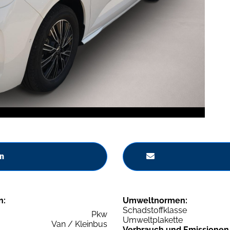
n
n:
Umweltnormen:
Schadstoffklasse
Pkw
Umweltplakette
Van / Kleinbus
Verbrauch und Emissionen