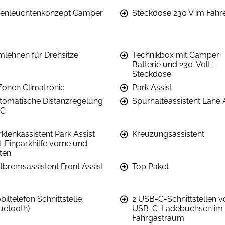
nenleuchtenkonzept Camper
Steckdose 230 V im Fahr
mlehnen für Drehsitze
Technikbox mit Camper
Batterie und 230-Volt-
Steckdose
Zonen Climatronic
Park Assist
tomatische Distanzregelung
Spurhalteassistent Lane 
C
klenkassistent Park Assist
Kreuzungsassistent
l. Einparkhilfe vorne und
ten
tbremsassistent Front Assist
Top Paket
iltelefon Schnittstelle
2 USB-C-Schnittstellen v
luetooth)
USB-C-Ladebuchsen im
Fahrgastraum