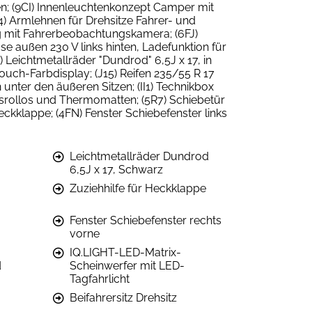
en; (9CI) Innenleuchtenkonzept Camper mit
4) Armlehnen für Drehsitze Fahrer- und
ng mit Fahrerbeobachtungskamera; (6FJ)
 außen 230 V links hinten, Ladefunktion für
Leichtmetallräder "Dundrod" 6,5J x 17, in
ouch-Farbdisplay; (J15) Reifen 235/55 R 17
 unter den äußeren Sitzen; (II1) Technikbox
srollos und Thermomatten; (5R7) Schiebetür
Heckklappe; (4FN) Fenster Schiebefenster links
Leichtmetallräder Dundrod
6,5J x 17, Schwarz
Zuziehhilfe für Heckklappe
Fenster Schiebefenster rechts
vorne
IQ.LIGHT-LED-Matrix-
d
Scheinwerfer mit LED-
Tagfahrlicht
Beifahrersitz Drehsitz