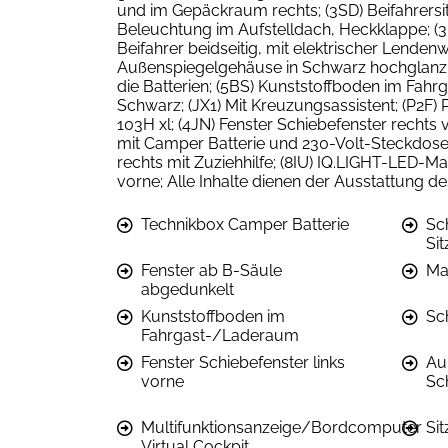
und im Gepäckraum rechts; (3SD) Beifahrersit
Beleuchtung im Aufstelldach, Heckklappe; (3U
Beifahrer beidseitig, mit elektrischer Lend
Außenspiegelgehäuse in Schwarz hochglanz; (
die Batterien; (5BS) Kunststoffboden im Fahr
Schwarz; (JX1) Mit Kreuzungsassistent; (P2F) 
103H xl; (4JN) Fenster Schiebefenster rechts v
mit Camper Batterie und 230-Volt-Steckdose
rechts mit Zuziehhilfe; (8IU) IQ.LIGHT-LED-Ma
vorne; Alle Inhalte dienen der Ausstattung d
Technikbox Camper Batterie
Sc
Sit
Fenster ab B-Säule
Ma
abgedunkelt
Kunststoffboden im
Sch
Fahrgast-/Laderaum
Fenster Schiebefenster links
Au
vorne
Sc
Multifunktionsanzeige/Bordcomputer
Sit
Virtual Cockpit