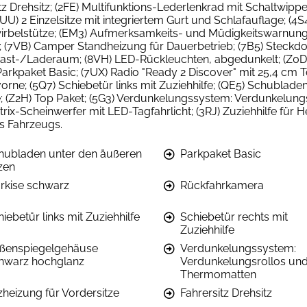
z Drehsitz; (2FE) Multifunktions-Lederlenkrad mit Schaltwipp
U) 2 Einzelsitze mit integriertem Gurt und Schlafauflage; (4S
enwirbelstütze; (EM3) Aufmerksamkeits- und Müdigkeitswarnu
7VB) Camper Standheizung für Dauerbetrieb; (7B5) Steckdose
gast-/Laderaum; (8VH) LED-Rückleuchten, abgedunkelt; (Z0D) 
Parkpaket Basic; (7UX) Radio "Ready 2 Discover" mit 25,4 cm T
orne; (5Q7) Schiebetür links mit Zuziehhilfe; (QE5) Schubladen
; (Z2H) Top Paket; (5G3) Verdunkelungssystem: Verdunkelung
trix-Scheinwerfer mit LED-Tagfahrlicht; (3RJ) Zuziehhilfe für 
es Fahrzeugs.
hubladen unter den äußeren
Parkpaket Basic
zen
rkise schwarz
Rückfahrkamera
iebetür links mit Zuziehhilfe
Schiebetür rechts mit
Zuziehhilfe
ßenspiegelgehäuse
Verdunkelungssystem:
hwarz hochglanz
Verdunkelungsrollos un
Thermomatten
zheizung für Vordersitze
Fahrersitz Drehsitz