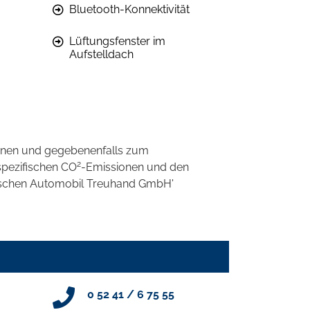
Bluetooth-Konnektivität
Lüftungsfenster im
Aufstelldach
onen und gegebenenfalls zum
2
spezifischen CO
-Emissionen und den
eutschen Automobil Treuhand GmbH'
0 52 41 / 6 75 55