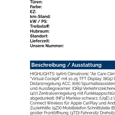
Türen:
Farbe:
EZ:
km-Stand:
kW / PS:
Treibstoff:
Hubraum:
Standort:
Lieferzeit:
Unsere Nummer:
Beschreibung / Ausstattung
HIGHLIGHTS: (9AH) Climatronic "Air Care Cl
"Virtual Cockpit" mit 10,25 TFT Display; (8G
Distanzregelung ACC; (6I6) Spurhalteassistent
und Ausstiegswarner; (QR9) Verkehrszeichenerk
(4I7) Zentralverriegelung mit Funkklappschlüss
abgedunkelt; (NF1) Markise schwarz; (U9E) 
Connect Wireless für Apple CarPlay und Andr
Zuziehhilfe; (9ZX) Mobiltelefon Schnittstelle 
großer Frontöffnung; (3TD) Fahrersitz Drehsit