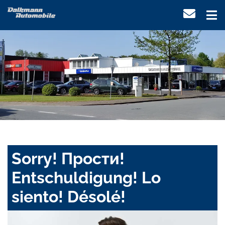
Sorry! Прости!
Entschuldigung! Lo
siento! Désolé!