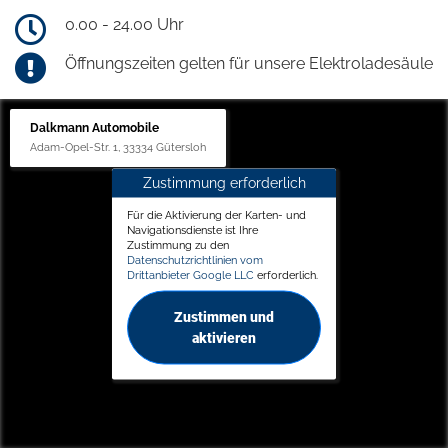
0.00 - 24.00 Uhr
Öffnungszeiten gelten für unsere Elektroladesäule
Dalkmann Automobile
Adam-Opel-Str. 1, 33334 Gütersloh
Zustimmung erforderlich
Für die Aktivierung der Karten- und
Navigationsdienste ist Ihre
Zustimmung zu den
Datenschutzrichtlinien vom
Drittanbieter Google LLC
erforderlich.
Zustimmen und
aktivieren