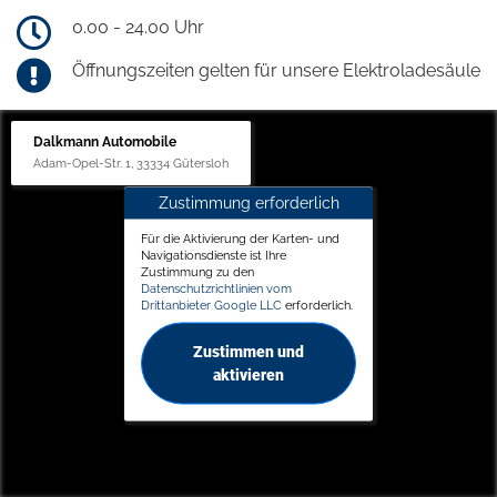
0.00 - 24.00 Uhr
Öffnungszeiten gelten für unsere Elektroladesäule
Dalkmann Automobile
Adam-Opel-Str. 1, 33334 Gütersloh
Zustimmung erforderlich
Für die Aktivierung der Karten- und
Navigationsdienste ist Ihre
Zustimmung zu den
Datenschutzrichtlinien vom
Drittanbieter Google LLC
erforderlich.
Zustimmen und
aktivieren