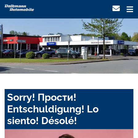
Sorry! Прости!
Entschuldigung! Lo
siento! Désolé!