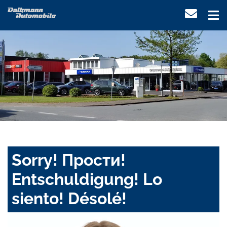
Sorry! Прости!
Entschuldigung! Lo
siento! Désolé!