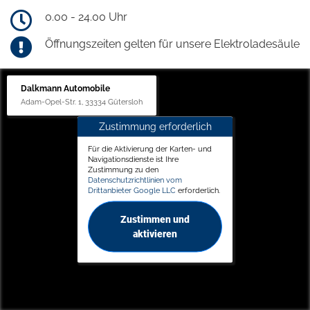
0.00 - 24.00 Uhr
Öffnungszeiten gelten für unsere Elektroladesäule
Dalkmann Automobile
Adam-Opel-Str. 1, 33334 Gütersloh
Zustimmung erforderlich
Für die Aktivierung der Karten- und
Navigationsdienste ist Ihre
Zustimmung zu den
Datenschutzrichtlinien vom
Drittanbieter Google LLC
erforderlich.
Zustimmen und
aktivieren