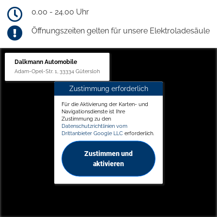
0.00 - 24.00 Uhr
Öffnungszeiten gelten für unsere Elektroladesäule
Dalkmann Automobile
Adam-Opel-Str. 1, 33334 Gütersloh
Zustimmung erforderlich
Für die Aktivierung der Karten- und
Navigationsdienste ist Ihre
Zustimmung zu den
Datenschutzrichtlinien vom
Drittanbieter Google LLC
erforderlich.
Zustimmen und
aktivieren