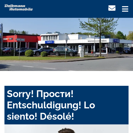
Sorry! Прости!
Entschuldigung! Lo
siento! Désolé!