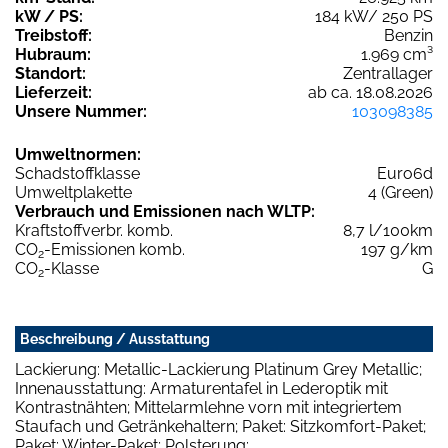
kW / PS:
184 kW/ 250 PS
Treibstoff:
Benzin
Hubraum:
1.969 cm³
Standort:
Zentrallager
Lieferzeit:
ab ca. 18.08.2026
Unsere Nummer:
103098385
Umweltnormen:
Schadstoffklasse
Euro6d
Umweltplakette
4 (Green)
Verbrauch und Emissionen nach WLTP:
Kraftstoffverbr. komb.
8,7 l/100km
CO
-Emissionen komb.
197 g/km
2
CO
-Klasse
G
2
Beschreibung / Ausstattung
Lackierung: Metallic-Lackierung Platinum Grey Metallic;
Innenausstattung: Armaturentafel in Lederoptik mit
Kontrastnähten; Mittelarmlehne vorn mit integriertem
Staufach und Getränkehaltern; Paket: Sitzkomfort-Paket;
Paket: Winter-Paket; Polsterung: