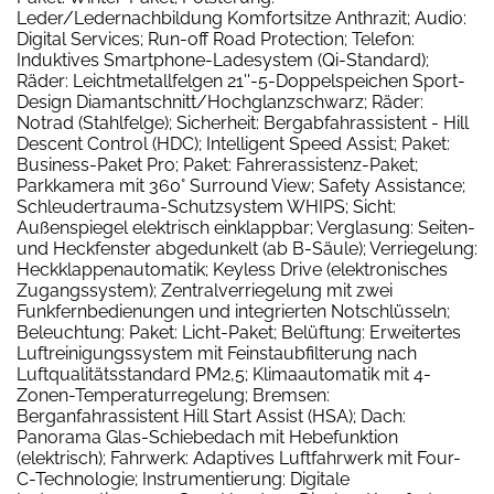
Leder/Ledernachbildung Komfortsitze Anthrazit; Audio:
Digital Services; Run-off Road Protection; Telefon:
Induktives Smartphone-Ladesystem (Qi-Standard);
Räder: Leichtmetallfelgen 21''-5-Doppelspeichen Sport-
Design Diamantschnitt/Hochglanzschwarz; Räder:
Notrad (Stahlfelge); Sicherheit: Bergabfahrassistent - Hill
Descent Control (HDC); Intelligent Speed Assist; Paket:
Business-Paket Pro; Paket: Fahrerassistenz-Paket;
Parkkamera mit 360° Surround View; Safety Assistance;
Schleudertrauma-Schutzsystem WHIPS; Sicht:
Außenspiegel elektrisch einklappbar; Verglasung: Seiten-
und Heckfenster abgedunkelt (ab B-Säule); Verriegelung:
Heckklappenautomatik; Keyless Drive (elektronisches
Zugangssystem); Zentralverriegelung mit zwei
Funkfernbedienungen und integrierten Notschlüsseln;
Beleuchtung: Paket: Licht-Paket; Belüftung: Erweitertes
Luftreinigungssystem mit Feinstaubfilterung nach
Luftqualitätsstandard PM2,5; Klimaautomatik mit 4-
Zonen-Temperaturregelung; Bremsen:
Berganfahrassistent Hill Start Assist (HSA); Dach:
Panorama Glas-Schiebedach mit Hebefunktion
(elektrisch); Fahrwerk: Adaptives Luftfahrwerk mit Four-
C-Technologie; Instrumentierung: Digitale