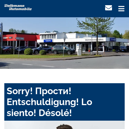
Sorry! Прости!
Entschuldigung! Lo
siento! Désolé!