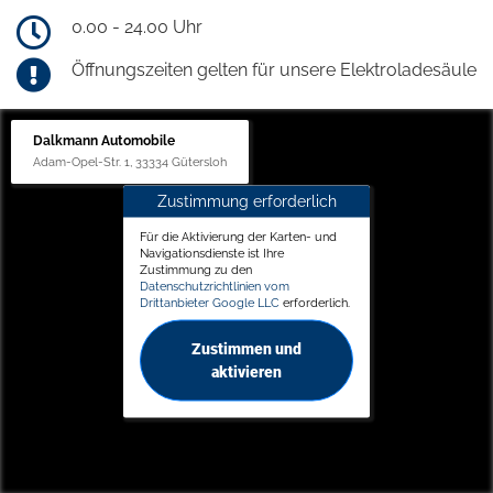
0.00 - 24.00 Uhr
Öffnungszeiten gelten für unsere Elektroladesäule
Dalkmann Automobile
Adam-Opel-Str. 1, 33334 Gütersloh
Zustimmung erforderlich
Für die Aktivierung der Karten- und
Navigationsdienste ist Ihre
Zustimmung zu den
Datenschutzrichtlinien vom
Drittanbieter Google LLC
erforderlich.
Zustimmen und
aktivieren