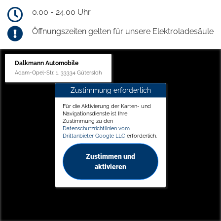
0.00 - 24.00 Uhr
Öffnungszeiten gelten für unsere Elektroladesäule
Dalkmann Automobile
Adam-Opel-Str. 1, 33334 Gütersloh
Zustimmung erforderlich
Für die Aktivierung der Karten- und
Navigationsdienste ist Ihre
Zustimmung zu den
Datenschutzrichtlinien vom
Drittanbieter Google LLC
erforderlich.
Zustimmen und
aktivieren