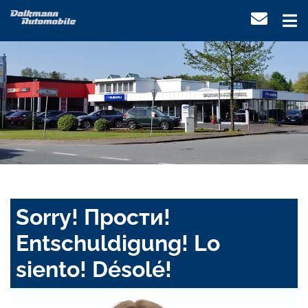
Sorry! Прости!
Entschuldigung! Lo
siento! Désolé!