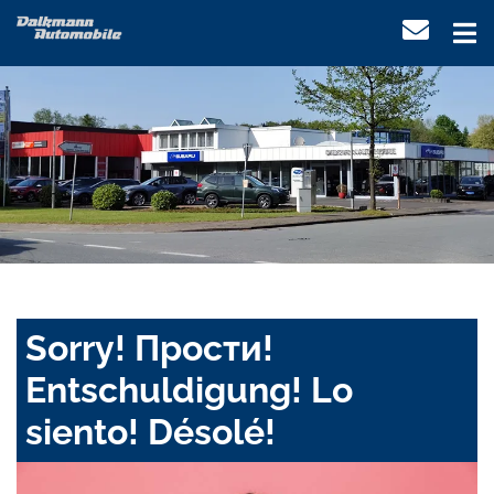
Sorry! Прости!
Entschuldigung! Lo
siento! Désolé!