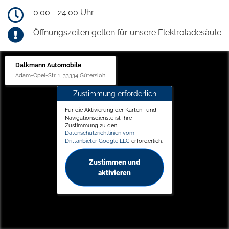
0.00 - 24.00 Uhr
Öffnungszeiten gelten für unsere Elektroladesäule
Dalkmann Automobile
Adam-Opel-Str. 1, 33334 Gütersloh
Zustimmung erforderlich
Für die Aktivierung der Karten- und
Navigationsdienste ist Ihre
Zustimmung zu den
Datenschutzrichtlinien vom
Drittanbieter Google LLC
erforderlich.
Zustimmen und
aktivieren