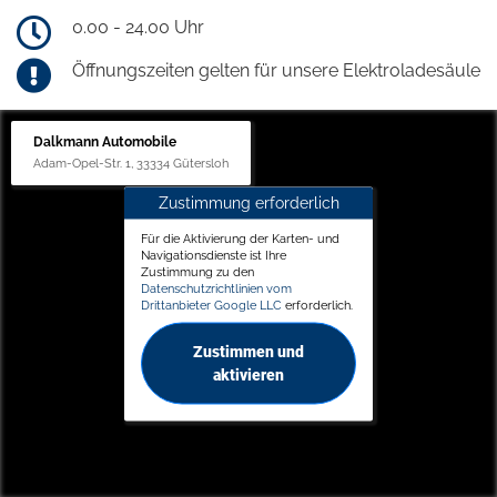
0.00 - 24.00 Uhr
Öffnungszeiten gelten für unsere Elektroladesäule
Dalkmann Automobile
Adam-Opel-Str. 1, 33334 Gütersloh
Zustimmung erforderlich
Für die Aktivierung der Karten- und
Navigationsdienste ist Ihre
Zustimmung zu den
Datenschutzrichtlinien vom
Drittanbieter Google LLC
erforderlich.
Zustimmen und
aktivieren