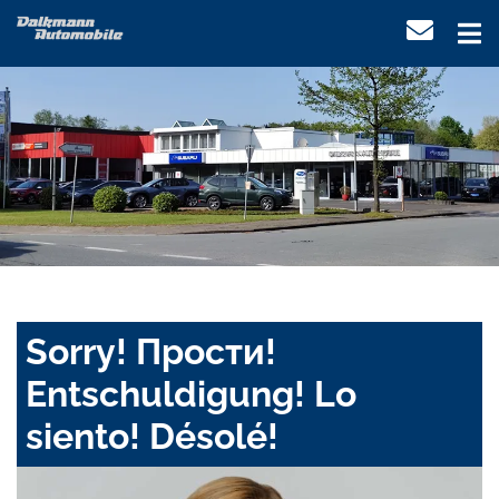
Sorry! Прости!
Entschuldigung! Lo
siento! Désolé!