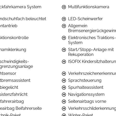
ckfahrkamera System
Multifunktionskamera
ndschuhfach beleuchtet
LED-Scheinwerfer
ontantrieb
Allgemein
Bremsenergierückgewin
ktionskontrolle
Elektronisches Traktions-
System
namiklenkung
Start/Stopp-Anlage mit
Rekuperation
schwindigkeits-
ISOFIX Kindersitzhalteru
grenzungsanlage
chtsensor
Verkehrszeichenerkennu
tbremsassistent
Sprachsteuerung
biegelicht
Spurhalteassistent
istenzfahrlicht
Navigationssystem
ifahrerairbag
Seitenairbags vorne
eairbag Beifahrerseite
Verkehrsschilderkennun
chnik-Paket
Winter-Paket