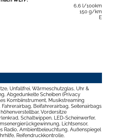
6,6 l/100km
150 g/km
E
tze, Unfallfrei, Wärmeschutzglas, Uhr &
ng, Abgedunkelte Scheiben (Privacy
tales Kombiinstrument, Musikstreaming
 Fahrerairbag, Beifahrerairbag, Seitenairbags
 höhenverstellbar, Vordersitze
rlenkrad, Schaltwippen, LED-Scheinwerfer,
Bremsenergierückgewinnung, Lichtsensor,
les Radio, Ambientbeleuchtung, Außenspiegel
rhilfe, Reifendruckkontrolle,