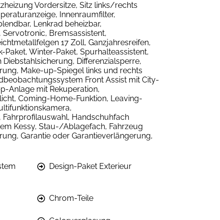
tzheizung Vordersitze, Sitz links/rechts
eraturanzeige, Innenraumfilter,
lendbar, Lenkrad beheizbar,
 Servotronic, Bremsassistent,
chtmetallfelgen 17 Zoll, Ganzjahresreifen,
Paket, Winter-Paket, Spurhalteassistent,
iebstahlsicherung, Differenzialsperre,
rung, Make-up-Spiegel links und rechts
ldbeobachtungssystem Front Assist mit City-
pp-Anlage mit Rekuperation,
hrlicht, Coming-Home-Funktion, Leaving-
ltifunktionskamera,
 Fahrprofilauswahl, Handschuhfach
stem Kessy, Stau-/Ablagefach, Fahrzeug
rung, Garantie oder Garantieverlängerung,
stem
Design-Paket Exterieur
Chrom-Teile