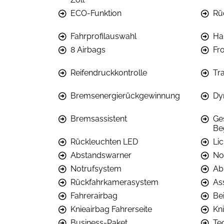
ECO-Funktion
Rü
Fahrprofilauswahl
Ha
8 Airbags
Fr
Reifendruckkontrolle
Tra
Bremsenergierückgewinnung
Dy
Bremsassistent
Ge
Be
Rückleuchten LED
Li
Abstandswarner
No
Notrufsystem
Ab
Rückfahrkamerasystem
Ass
Fahrerairbag
Be
Knieairbag Fahrerseite
Kni
Business-Paket
Te