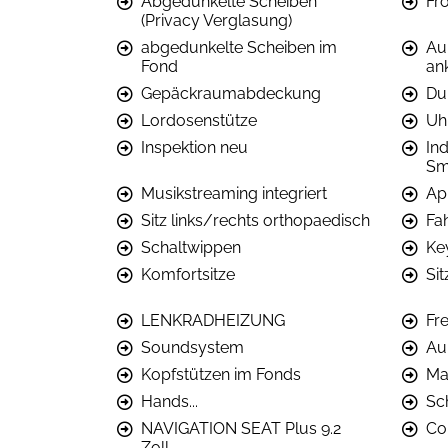
Abgedunkelte Scheiben
Fr
(Privacy Verglasung)
abgedunkelte Scheiben im
Au
Fond
an
Gepäckraumabdeckung
Du
Lordosenstütze
Uh
Inspektion neu
In
Sm
Musikstreaming integriert
Ap
Sitz links/rechts orthopaedisch
Fa
Schaltwippen
Ke
Komfortsitze
Sit
LENKRADHEIZUNG
Fr
Soundsystem
Au
Kopfstützen im Fonds
Ma
Hands...
Sc
NAVIGATION SEAT Plus 9.2
Co
Zoll