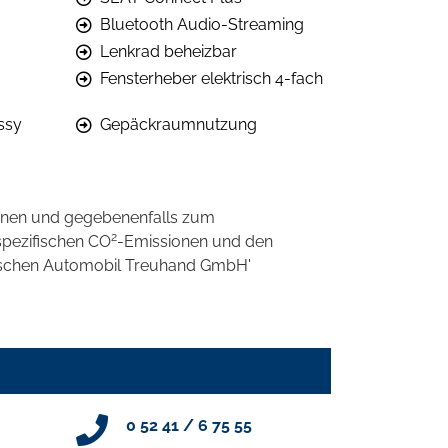
Bluetooth Audio-Streaming
Lenkrad beheizbar
Fensterheber elektrisch 4-fach
ssy
Gepäckraumnutzung
onen und gegebenenfalls zum
2
spezifischen CO
-Emissionen und den
eutschen Automobil Treuhand GmbH'
0 52 41 / 6 75 55