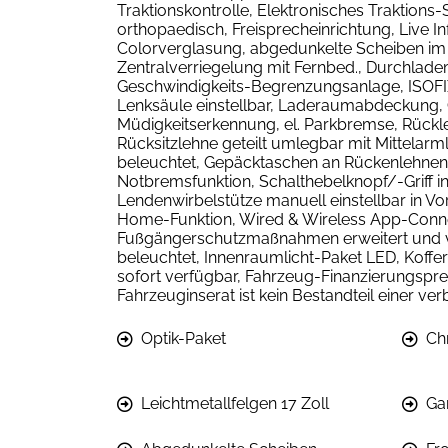
Traktionskontrolle, Elektronisches Traktions-S
orthopaedisch, Freisprecheinrichtung, Live
Colorverglasung, abgedunkelte Scheiben im 
Zentralverriegelung mit Fernbed., Durchlade
Geschwindigkeits-Begrenzungsanlage, ISOFIX Ki
Lenksäule einstellbar, Laderaumabdeckung, 
Müdigkeitserkennung, el. Parkbremse, Rückl
Rücksitzlehne geteilt umlegbar mit Mittelar
beleuchtet, Gepäcktaschen an Rückenlehnen, 
Notbremsfunktion, Schalthebelknopf/-Griff i
Lendenwirbelstütze manuell einstellbar in V
Home-Funktion, Wired & Wireless App-Conne
Fußgängerschutzmaßnahmen erweitert und vo
beleuchtet, Innenraumlicht-Paket LED, Koff
sofort verfügbar, Fahrzeug-Finanzierungspre
Fahrzeuginserat ist kein Bestandteil einer ve
Optik-Paket
Ch
Leichtmetallfelgen 17 Zoll
Ga