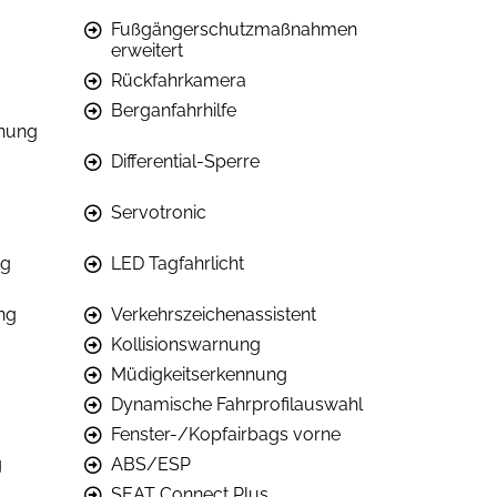
Fußgängerschutzmaßnahmen
erweitert
Rückfahrkamera
Berganfahrhilfe
nung
Differential-Sperre
Servotronic
ng
LED Tagfahrlicht
ng
Verkehrszeichenassistent
Kollisionswarnung
Müdigkeitserkennung
Dynamische Fahrprofilauswahl
Fenster-/Kopfairbags vorne
g
ABS/ESP
SEAT Connect Plus