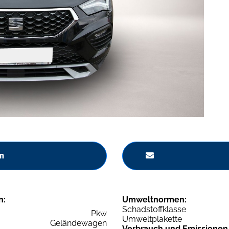
n
n:
Umweltnormen:
Schadstoffklasse
Pkw
Umweltplakette
Geländewagen
Verbrauch und Emissionen