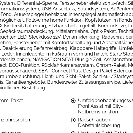
ystem, Differential-Sperre, Fensterheber elektrisch 4-fach, Si
 Informationssystem, USB Anschluss, Soundsystem, Außentemp
Fond, Außenspiegel beheizbar, Innenspiegel automatisch abb
möglichkeit, Follow me home Funktion, Kopfstützen im Fonds,
ndersitzhalterung, Sitzbank hinten geteilt, Komfortsitze, Lei
Gepäckraumabdeckung, Mittelarmlehne, Optik-Paket, Technik-
euchten LED, Steckdose 12V, Dynamiklenkung, Radschrauben D
mlehne, Fensterheber mit Komfortschaltung und Abschaltsiche
Deaktivierung Beifahrerairbag, Klappbare Haltegriffe, Umfe
n Leder, Innenleuchte im Fußraum vorn und hinten, Start/Sto
ordersitzlehnen, NAVIGATION SEAT Plus 9.2 Zoll, Assistenzfa
ct, ECO-Funktion, Rückfahrkamerasystem, Chrom-Paket, Mu
rausschauend, SEAT Connect Plus, Design-Paket Exterieur,
erraumbeleuchtung, Licht- und Sicht-Paket, Schließ-/Startsy
is, Garantieangebote, Bundesweiter Zulassungsservice, Liefe
rbindlichen Bestellung
rom-Paket
Umfeldbeobachtungssy
Front Assist mit City-
Notbremsfunktion
nzjahresreifen
Radschrauben
Diebstahlsicherung