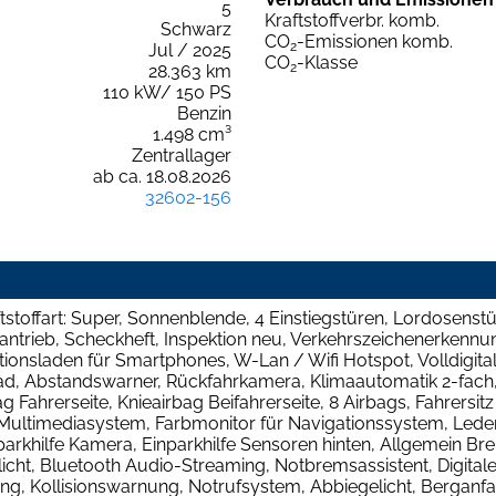
5
Kraftstoffverbr. komb.
Schwarz
CO
-Emissionen komb.
2
Jul / 2025
CO
-Klasse
2
28.363 km
110 kW/ 150 PS
Benzin
1.498 cm³
Zentrallager
ab ca. 18.08.2026
32602-156
tstoffart: Super, Sonnenblende, 4 Einstiegstüren, Lordosenstü
antrieb, Scheckheft, Inspektion neu, Verkehrszeichenerkennu
ktionsladen für Smartphones, W-Lan / Wifi Hotspot, Volldigi
rad, Abstandswarner, Rückfahrkamera, Klimaautomatik 2-fach,
 Fahrerseite, Knieairbag Beifahrerseite, 8 Airbags, Fahrersitz
, Multimediasystem, Farbmonitor für Navigationssystem, Lede
nparkhilfe Kamera, Einparkhilfe Sensoren hinten, Allgemein 
icht, Bluetooth Audio-Streaming, Notbremsassistent, Digita
ng, Kollisionswarnung, Notrufsystem, Abbiegelicht, Berganfah