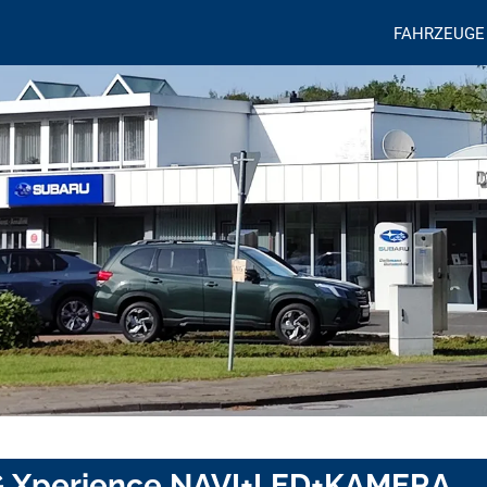
FAHRZEUGE
SG Xperience NAVI+LED+KAMERA...