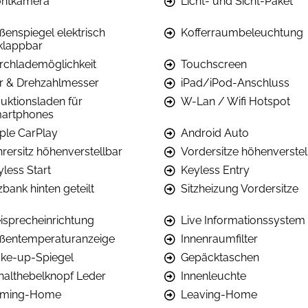
ontkamera
Licht- und Sicht-Paket
ßenspiegel elektrisch
Kofferraumbeleuchtung
klappbar
rchlademöglichkeit
Touchscreen
r & Drehzahlmesser
iPad/iPod-Anschluss
duktionsladen für
W-Lan / Wifi Hotspot
artphones
ple CarPlay
Android Auto
hrersitz höhenverstellbar
Vordersitze höhenverstel
yless Start
Keyless Entry
zbank hinten geteilt
Sitzheizung Vordersitze
eisprecheinrichtung
Live Informationssystem
ßentemperaturanzeige
Innenraumfilter
ke-up-Spiegel
Gepäcktaschen
halthebelknopf Leder
Innenleuchte
ming-Home
Leaving-Home