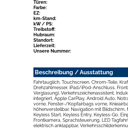
Türen:
Farbe:
EZ:
km-Stand:
kW / PS:
Treibstoff:
Hubraum:
Standort:
Lieferzeit:
Unsere Nummer:
Beschreibung / Ausstattung
Fahrtauglich, Touchscreen, Chrom-Teile, Kraf
Drehzahlmesser, iPad/iPod-Anschluss, Front
Verglasung), Verkehrszeichenassistent, Indu
integriert, Apple CarPlay, Android Auto, Not
vorne, Fenster-/Kopfairbags vorne, Knieairbag
höhenverstellbar, Navigation mit Bildschirm
Keyless Start, Keyless Entry, Keyless-Go, Ei
Frontkamera, Sprachsteuerung, LED Tagfahrl
elektrisch anklappbar, Verkehrsschilderkennu