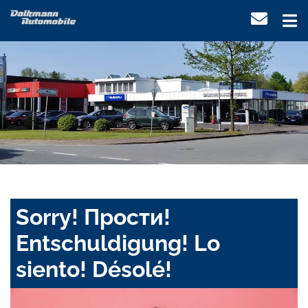
Sorry! Прости!
Entschuldigung! Lo
siento! Désolé!