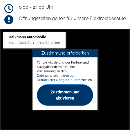
0.00 - 24.00 Uhr
Öffnungszeiten gelten für unsere Elektroladesäule
Dalkmann Automobile
Adam-Opel-Str. 1, 33334 Gütersloh
Zustimmung erforderlich
Für die Aktivierung der Karten- und
Navigationsdienste ist Ihre
Zustimmung zu den
Datenschutzrichtlinien vom
Drittanbieter Google LLC
erforderlich.
Zustimmen und
aktivieren