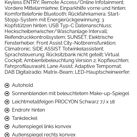
Keyless ENTRY; Remote Access/Online Infotainment;
Vordere Mittelarmlehne; Einparkhilfe vorne und hinten;
Komforttelefonie Bluetooth; Rückfahrkamera; Start-
Stopp-System mit Energierückgewinnung; 3
Kopfstützen hinten; USB Typ-C Datenanschluss;
Heckscheibenwischer/Waschanlage Intervall;
Reifendruckkontrollsystem; SUNSET; Elektrische
Fensterheber; Front Assist City-Notbremsfunktion;
Climatronic; SIDE ASSIST Totwinkelassistent;
Sprachsteuerung; Rücksitzbank nicht geteilt; Virtual
Cockpit; Ambientebeleuchtung Version 2; Kopfleuchten;
Fahrprofilauswahl; Lane Assist; Adaptive Tempomat;
DAB Digitalradio; Matrix-Beam; LED-Hauptscheinwerfer;
Autohold
Sonnenblenden mit beleuchtetem Make-up-Spiegel
Leichtmetallfelgen PROCYON Schwarz 7J x 18
Endrohr hinten
Tankdeckel
Außenspiegel links konvex
Außenspiegel rechts konvex