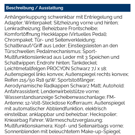
Beschreibung / Ausstattung
Anhängerkuppung schwenkbar mit Entriegelung und
Adapter; Winterpaket: Sitzheizung vorne und hinten;
Lenkradheizung; Beheizbare Frontscheibe;
Komfortöffnung Heckklappe (Virtuelles Pedal);
Chrompaket; Tür- und Seitenverkleidung;
Schaltknauf/Griff aus Leder; Einstiegsleisten an den
Türschwellen; Pedalmechanismus; Sport-
Multifunktionslenkrad aus Leder mit 3 Speichen und
Schaltwippen; Endrohr hinten; Tankdeckel;
Leichtmetallfelgen PROCYON Schwarz 7J x 18;
Außenspiegel links konvex; Außenspiegel rechts konvex;
Reifen 215/50 R18 92W; Sportstoßfänger;
Aerodynamische Radkappen Schwarz Matt; Autohold:
Anfahrassistent; Lendenwirbelstütze vorne;
Wasserstandsanzeige Scheibenwaschanlage; FM-
Antenne; 12-Volt-Steckdose Kofferraum; Außenspiegel
mit automatischer Abblendfunktion, elektrisch
einstellbar, anklappbar und beheizbar; Heckspoiler;
Knieairbag Fahrer; Wärmeschutzverglasung;
Multifunktionskamera; Kopf- und Seitenairbags vorne;
Sonnenblenden mit beleuchtetem Make-up-Spiegel;