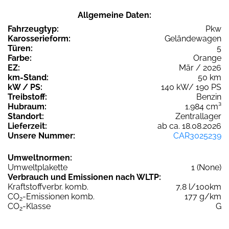
Allgemeine Daten:
Fahrzeugtyp:
Pkw
Karosserieform:
Geländewagen
Türen:
5
Farbe:
Orange
EZ:
Mär / 2026
km-Stand:
50 km
kW / PS:
140 kW/ 190 PS
Treibstoff:
Benzin
Hubraum:
1.984 cm³
Standort:
Zentrallager
Lieferzeit:
ab ca. 18.08.2026
Unsere Nummer:
CAR3025239
Umweltnormen:
Umweltplakette
1 (None)
Verbrauch und Emissionen nach WLTP:
Kraftstoffverbr. komb.
7,8 l/100km
CO
-Emissionen komb.
177 g/km
2
CO
-Klasse
G
2