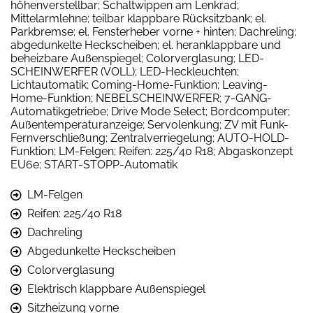
höhenverstellbar; Schaltwippen am Lenkrad;
Mittelarmlehne; teilbar klappbare Rücksitzbank; el.
Parkbremse; el. Fensterheber vorne + hinten; Dachreling;
abgedunkelte Heckscheiben; el. heranklappbare und
beheizbare Außenspiegel; Colorverglasung; LED-
SCHEINWERFER (VOLL); LED-Heckleuchten;
Lichtautomatik; Coming-Home-Funktion; Leaving-
Home-Funktion; NEBELSCHEINWERFER; 7-GANG-
Automatikgetriebe; Drive Mode Select; Bordcomputer;
Außentemperaturanzeige; Servolenkung; ZV mit Funk-
Fernverschließung; Zentralverriegelung; AUTO-HOLD-
Funktion; LM-Felgen; Reifen: 225/40 R18; Abgaskonzept
EU6e; START-STOPP-Automatik
LM-Felgen
Reifen: 225/40 R18
Dachreling
Abgedunkelte Heckscheiben
Colorverglasung
Elektrisch klappbare Außenspiegel
Sitzheizung vorne