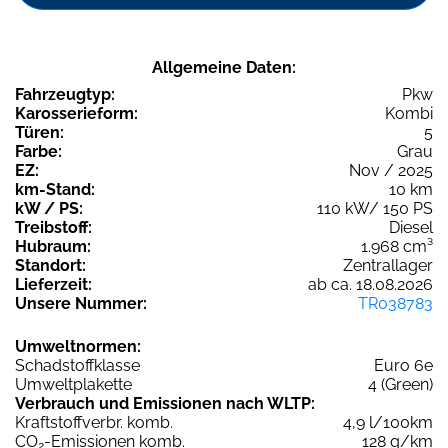
Allgemeine Daten:
Fahrzeugtyp:
Pkw
Karosserieform:
Kombi
Türen:
5
Farbe:
Grau
EZ:
Nov / 2025
km-Stand:
10 km
kW / PS:
110 kW/ 150 PS
Treibstoff:
Diesel
Hubraum:
1.968 cm³
Standort:
Zentrallager
Lieferzeit:
ab ca. 18.08.2026
Unsere Nummer:
TR038783
Umweltnormen:
Schadstoffklasse
Euro 6e
Umweltplakette
4 (Green)
Verbrauch und Emissionen nach WLTP:
Kraftstoffverbr. komb.
4,9 l/100km
CO
-Emissionen komb.
128 g/km
2