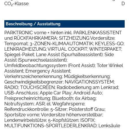
CO
-Klasse
D
2
Beschreibung / Ausstattung
PARKTRONIC vorne + hinten inkl. PARKLENKASSISTENT
und RÜCKFAHRKAMERA; SITZHEIZUNG Vordersitze;
Tempomat; 3-ZONEN-KLIMAAUTOMATIK; KEYLESS-GO;
LENKRADHEIZUNG; VIRTUAL COCKPIT; WINTERPAKET;
Spiegel-Paket; Lane Assist (Spurhalteassistent); Side
Assist (Spurwechselassistent);
Umfeldbeobachtungssystem (Front Assist); Toter Winkel
Assistent; Emergency Assistent;
Verkehrszeichenerkennung; Müdigkeitserkennung;
Geschwindigkeitsbegrenzer; NAVIGATIONSSYSTEM;
RADIO; TOUCHSCREEN; Radiobedienung am Lenkrad;
USB-Anschluss; Apple Car Play; Android Auto;
Freisprecheinrichtung; Bluetooth; 6x Airbag;
Notrufsystem; ASR; el. Wegfahrsperre;
Reifendruckkontrolle; 5-Sitzer; Polsterstoff Grau;
Sportsitze vorne; Vordersitze höhenverstellbar;
Lendenwirbelstütze; 5-Kopfstützen; ISOFIX;
MULTIFUNKTIONS-SPORTLEDERLENKRAD; Lenksäule