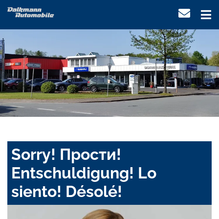
Sorry! Прости!
Entschuldigung! Lo
siento! Désolé!