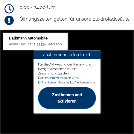
0.00 - 24.00 Uhr
Öffnungszeiten gelten für unsere Elektroladesäule
Dalkmann Automobile
Adam-Opel-Str. 1, 33334 Gütersloh
Zustimmung erforderlich
Für die Aktivierung der Karten- und
Navigationsdienste ist Ihre
Zustimmung zu den
Datenschutzrichtlinien vom
Drittanbieter Google LLC
erforderlich.
Zustimmen und
aktivieren