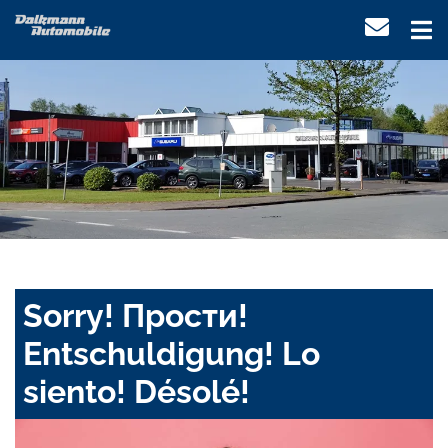
Sorry! Прости!
Entschuldigung! Lo
siento! Désolé!