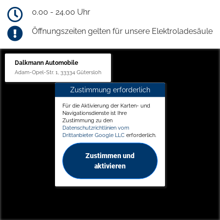
0.00 - 24.00 Uhr
Öffnungszeiten gelten für unsere Elektroladesäule
Dalkmann Automobile
Adam-Opel-Str. 1, 33334 Gütersloh
Zustimmung erforderlich
Für die Aktivierung der Karten- und
Navigationsdienste ist Ihre
Zustimmung zu den
Datenschutzrichtlinien vom
Drittanbieter Google LLC
erforderlich.
Zustimmen und
aktivieren