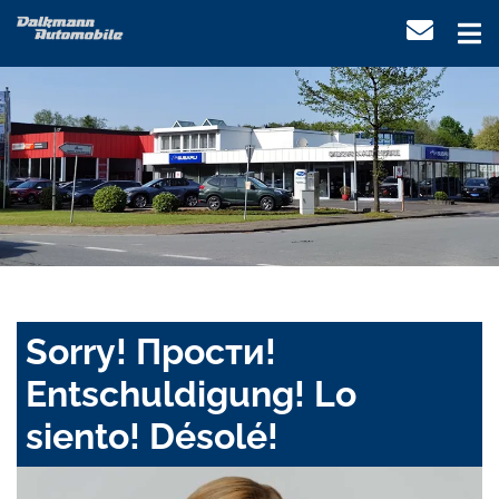
Sorry! Прости!
Entschuldigung! Lo
siento! Désolé!