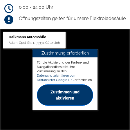
0.00 - 24.00 Uhr
Öffnungszeiten gelten für unsere Elektroladesäule
Dalkmann Automobile
Adam-Opel-Str. 1, 33334 Gütersloh
Zustimmung erforderlich
Für die Aktivierung der Karten- und
Navigationsdienste ist Ihre
Zustimmung zu den
Datenschutzrichtlinien vom
Drittanbieter Google LLC
erforderlich.
Zustimmen und
aktivieren