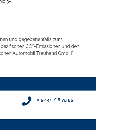
ic 3-
onen und gegebenenfalls zum
2
spezifischen CO
-Emissionen und den
eutschen Automobil Treuhand GmbH'
0 52 41 / 6 75 55