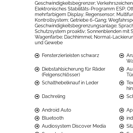
Geschwindigkeitsbegrenzer; Verkehrszeichen
Elektronisches Stabilitäts-Programm ESP; Ott
mehrfarbigem Display; Regensensor; Multif
Kontrollsystem; Getriebe 6-Gang; Wegfahrsp
Geschwindigkeitsbegrenzungsanlage; Sprachb
Schutzsystem proaktiv; Sonnenblenden mit Sp
Wagenfarbe; Dachhimmel; Normal-Lackierung;
und Gewebe
Fensterzierleisten schwarz
An
Wa
Diebstahlsicherung für Räder
Au
(Felgenschlösser)
Tü
Schalthebelknauf in Leder
Te
hin
Dachreling
Sc
Android Auto
Ap
Bluetooth
in
Audiosystem Discover Media
Si