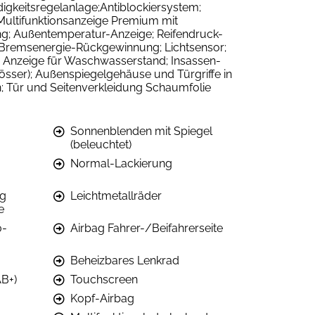
igkeitsregelanlage;Antiblockiersystem;
 Multifunktionsanzeige Premium mit
ng; Außentemperatur-Anzeige; Reifendruck-
t Bremsenergie-Rückgewinnung; Lichtsensor;
; Anzeige für Waschwasserstand; Insassen-
össer); Außenspiegelgehäuse und Türgriffe in
; Tür und Seitenverkleidung Schaumfolie
Sonnenblenden mit Spiegel
(beleuchtet)
Normal-Lackierung
ng
Leichtmetallräder
e
0-
Airbag Fahrer-/Beifahrerseite
Beheizbares Lenkrad
AB+)
Touchscreen
Kopf-Airbag