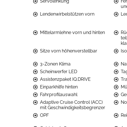
Servolenkung
Fe
un
Lendenwirbelstützen vorn
Le
Mittelarmlehne vorn und hinten
Rü
tei
kl
Sitze vorn höhenverstellbar
Iso
3-Zonen Klima
Na
Scheinwerfer LED
Ta
Assistenzpaket IQ.DRIVE
Tra
Einparkhilfe hinten
Mü
Fahrprofilauswahl
Ge
Adaptive Cruise Control (ACC)
No
mit Geschwindigkeitsbegrenzer
OPF
Re