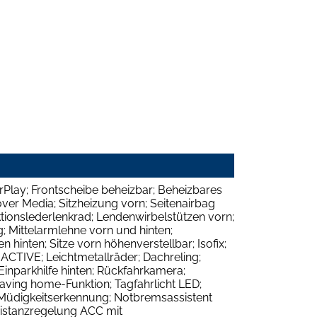
rPlay; Frontscheibe beheizbar; Beheizbares
ver Media; Sitzheizung vorn; Seitenairbag
ktionslederlenkrad; Lendenwirbelstützen vorn;
 Mittelarmlehne vorn und hinten;
hinten; Sitze vorn höhenverstellbar; Isofix;
CTIVE; Leichtmetallräder; Dachreling;
Einparkhilfe hinten; Rückfahrkamera;
aving home-Funktion; Tagfahrlicht LED;
t; Müdigkeitserkennung; Notbremsassistent
 Distanzregelung ACC mit