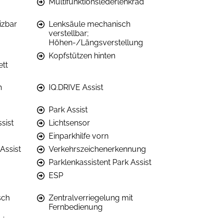
Multifunktionslederlenkrad
izbar
Lenksäule mechanisch
verstellbar;
Höhen-/Längsverstellung
Kopfstützen hinten
ett
h
IQ.DRIVE Assist
Park Assist
ssist
Lichtsensor
Einparkhilfe vorn
Assist
Verkehrszeichenerkennung
Parklenkassistent Park Assist
ESP
sch
Zentralverriegelung mit
Fernbedienung