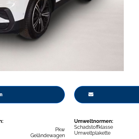
n
n:
Umweltnormen:
Schadstoffklasse
Pkw
Umweltplakette
Geländewagen