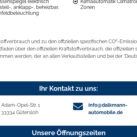
ssenspiegel elektrisch
Klimaautomatik Climatron
stell-, anklapp-, beheizbar,
Zonen
feldbeleuchtung
2
stoffverbrauch und zu den offiziellen spezifischen CO
-Emissi
en über den offiziellen Kraftstoffverbrauch, die offiziellen 
ommen werden, der an allen Verkaufsstellen und bei der 'D
Ihr Kontakt zu uns:
Adam-Opel-Str. 1
info@dalkmann-
33334 Gütersloh
automobile.de
Unsere Öffnungszeiten