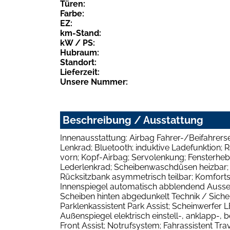
Türen:
Farbe:
EZ:
km-Stand:
kW / PS:
Hubraum:
Standort:
Lieferzeit:
Unsere Nummer:
Beschreibung / Ausstattung
Innenausstattung: Airbag Fahrer-/Beifahrers
Lenkrad; Bluetooth; induktive Ladefunktion; 
vorn; Kopf-Airbag; Servolenkung; Fensterhebe
Lederlenkrad; Scheibenwaschdüsen heizbar; 
Rücksitzbank asymmetrisch teilbar; Komfortsit
Innenspiegel automatisch abblendend Aussen
Scheiben hinten abgedunkelt Technik / Sicher
Parklenkassistent Park Assist; Scheinwerfer
Außenspiegel elektrisch einstell-, anklapp-,
Front Assist; Notrufsystem; Fahrassistent Tr