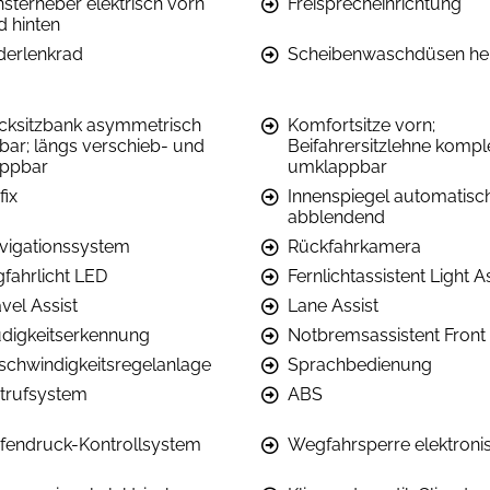
nsterheber elektrisch vorn
Freisprecheinrichtung
d hinten
derlenkrad
Scheibenwaschdüsen he
cksitzbank asymmetrisch
Komfortsitze vorn;
lbar; längs verschieb- und
Beifahrersitzlehne kompl
appbar
umklappbar
fix
Innenspiegel automatisc
abblendend
vigationssystem
Rückfahrkamera
gfahrlicht LED
Fernlichtassistent Light A
vel Assist
Lane Assist
digkeitserkennung
Notbremsassistent Front 
schwindigkeitsregelanlage
Sprachbedienung
trufsystem
ABS
ifendruck-Kontrollsystem
Wegfahrsperre elektroni