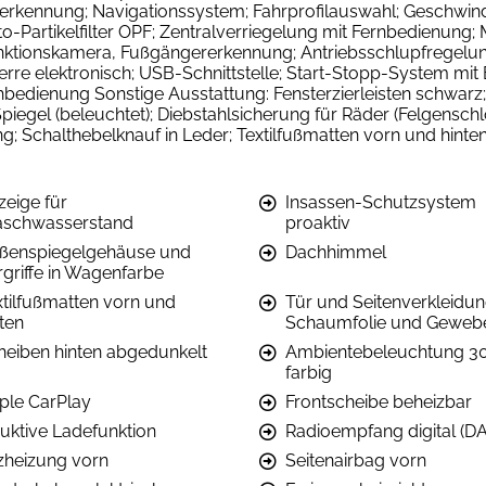
erkennung; Navigationssystem; Fahrprofilauswahl; Geschwind
o-Partikelfilter OPF; Zentralverriegelung mit Fernbedienung;
unktionskamera, Fußgängererkennung; Antriebsschlupfregelu
erre elektronisch; USB-Schnittstelle; Start-Stopp-System mi
edienung Sonstige Ausstattung: Fensterzierleisten schwarz
iegel (beleuchtet); Diebstahlsicherung für Räder (Felgenschl
 Schalthebelknauf in Leder; Textilfußmatten vorn und hinten
zeige für
Insassen-Schutzsystem
schwasserstand
proaktiv
ßenspiegelgehäuse und
Dachhimmel
rgriffe in Wagenfarbe
xtilfußmatten vorn und
Tür und Seitenverkleidu
ten
Schaumfolie und Geweb
heiben hinten abgedunkelt
Ambientebeleuchtung 3
farbig
ple CarPlay
Frontscheibe beheizbar
duktive Ladefunktion
Radioempfang digital (D
tzheizung vorn
Seitenairbag vorn