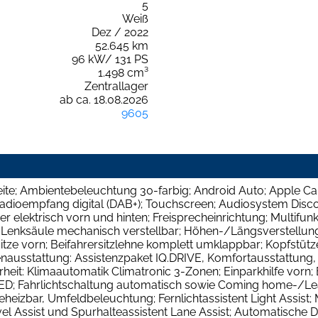
5
Weiß
Dez / 2022
52.645 km
96 kW/ 131 PS
1.498 cm³
Zentrallager
ab ca. 18.08.2026
9605
eite; Ambientebeleuchtung 30-farbig; Android Auto; Apple Ca
Radioempfang digital (DAB+); Touchscreen; Audiosystem Disco
r elektrisch vorn und hinten; Freisprecheinrichtung; Multifun
Lenksäule mechanisch verstellbar; Höhen-/Längsverstellung;
ze vorn; Beifahrersitzlehne komplett umklappbar; Kopfstützen 
ausstattung: Assistenzpaket IQ.DRIVE, Komfortausstattung, A
heit: Klimaautomatik Climatronic 3-Zonen; Einparkhilfe vorn; 
 LED; Fahrlichtschaltung automatisch sowie Coming home-/Le
 beheizbar, Umfeldbeleuchtung; Fernlichtassistent Light Assis
avel Assist und Spurhalteassistent Lane Assist; Automatische